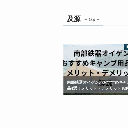
及源
– tag –
南部鉄器オイゲンのおすすめキャ
品4選！メリット・デメリットも